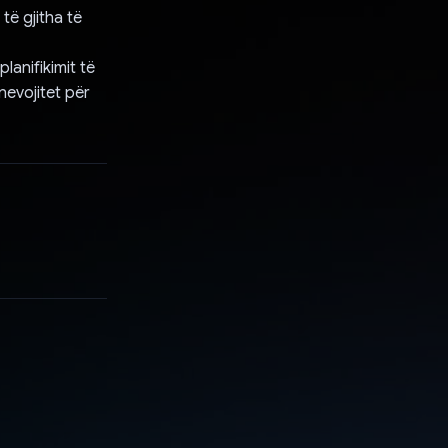
 të gjitha të
lanifikimit të
nevojitet për