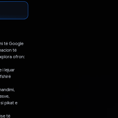
ini të Google
macion të
xplora ofron:
i lejuar
fshirë
mandimi,
esve,
si pikat e
ëse të