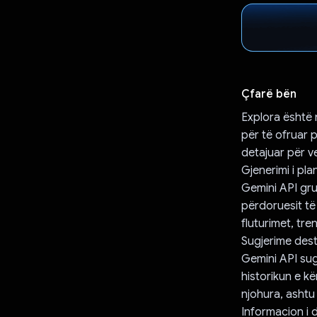
Çfarë bën
Explora është 
për të ofruar 
detajuar për v
Gjenerimi i pla
Gemini API gru
përdoruesit të
fluturimet, tr
Sugjerime dest
Gemini API sug
historikun e k
njohura, ashtu
Informacion i 