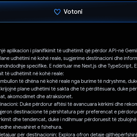
Votoni
Votuar!
një aplikacion i planifikimit të udhëtimit që përdor API-në Gem
plane udhëtimi në kohë reale, sugjerime destinacioni dhe infor
endndodhje specifike. E ndërtuar me Next.js dhe TypeScript, E
nit të udhëtimit në kohë reale:
mbullon të dhëna në kohë reale nga burime të ndryshme, duke 
 krijojnë plane udhëtimi të sakta dhe të përditësuara, duke për
enat, akomodimet dhe atraksionet.
inacioni: Duke përdorur aftësi të avancuara kërkimi dhe reko
jeron destinacione të përshtatura për preferencat e përdoru
ërkimit dhe tendencat, duke i ndihmuar përdoruesit të zbulojnë 
 edhe xhevahiret e fshehura.
detajuar për destinacionin: Explora ofron detaje gjithëpërfshir