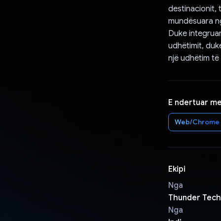
destinacionit, t
mundësuara ng
Duke integruar 
udhëtimit, duk
një udhëtim t
E ndertuar m
Web/Chrome
Ekipi
Nga
Thunder Tech
Nga