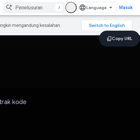
/
Masuk
mungkin mengandung kesalahan.
rak kode