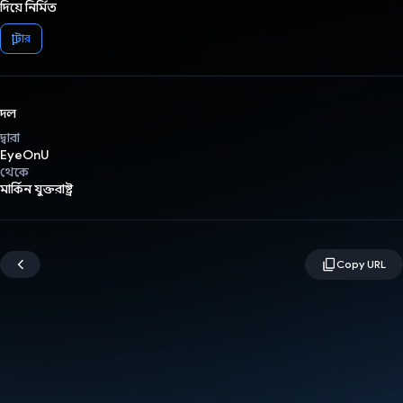
দিয়ে নির্মিত
ফ্লাটার
দল
দ্বারা
EyeOnU
থেকে
মার্কিন যুক্তরাষ্ট্র