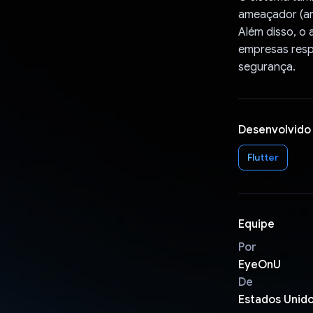
ameaçador (ar
Além disso, o 
empresas resp
segurança.
Desenvolvido
Flutter
Equipe
Por
EyeOnU
De
Estados Unid