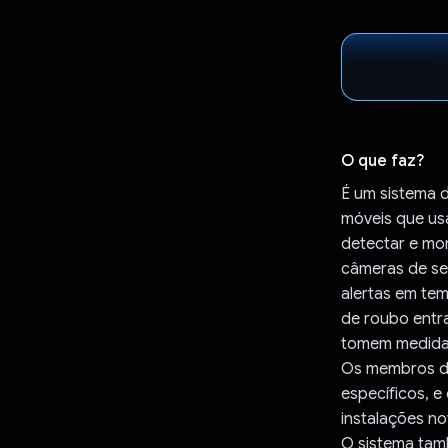
O que faz?
É um sistema 
móveis que usa
detectar e mon
câmeras de se
alertas em te
de roubo entra
tomem medidas
Os membros da
específicos, e
instalações n
O sistema tamb