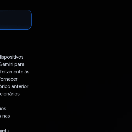
ispositivos
Gemini para
rfeitamente às
fornecer
rico anterior
cionários
uos
s nas
bjeto