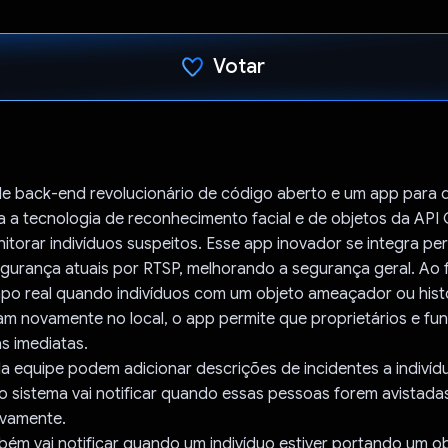
Votar
Voto dado.
de back-end revolucionário de código aberto e um app para d
 a tecnologia de reconhecimento facial e de objetos da API 
itorar indivíduos suspeitos. Esse app inovador se integra pe
gurança atuais por RTSP, melhorando a segurança geral. Ao 
mpo real quando indivíduos com um objeto ameaçador ou histó
m novamente no local, o app permite que proprietários e fun
 imediatas.
 equipe podem adicionar descrições de incidentes a indivíd
 o sistema vai notificar quando essas pessoas forem avistada
ovamente.
ém vai notificar quando um indivíduo estiver portando um o