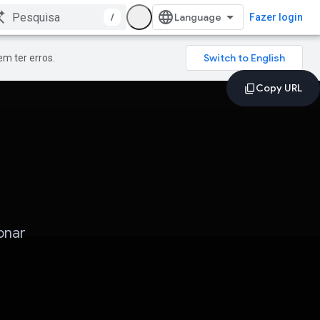
/
Fazer login
m ter erros.
onar