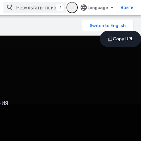
/
Войти
ния