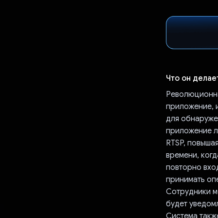
Что он делае
Революционна
приложение, 
для обнаруже
приложение л
RTSP, повыша
времени, ког
повторно вхо
принимать оп
Сотрудники м
будет уведомл
Система такж