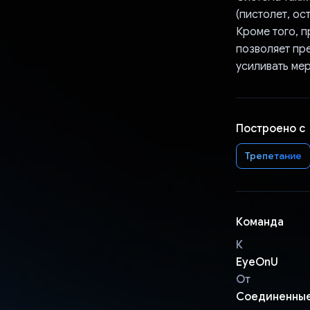
(пистолет, ос
Кроме того, 
позволяет пр
усиливать ме
Построено с
Трепетание
Команда
К
EyeOnU
От
Соединенны