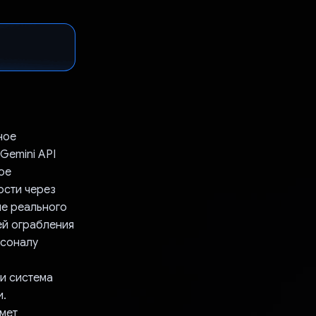
ное
Gemini API
ое
ости через
ме реального
ей ограбления
рсоналу
 и система
и.
мет