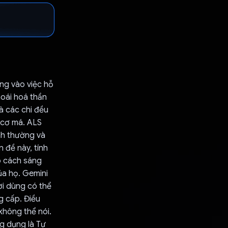
ng vào việc hỗ
hoái hoá thần
và các chi đều
à cơ má. ALS
ình thường và
 đề này, tính
o cách sáng
ủa họ. Gemini
ời dùng có thể
g cấp. Điều
 không thể nói.
g dụng là Tự