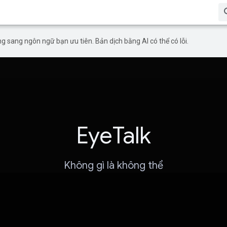
g sang ngôn ngữ bạn ưu tiên. Bản dịch bằng AI có thể có lỗi.
EyeTalk
Không gì là không thể