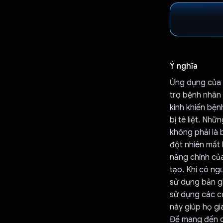
Ý nghĩa
Ứng dụng của 
trợ bệnh nhân 
kinh khiến bện
bị tê liệt. Nh
không phải là 
đột nhiên mất 
năng chính củ
tạo. Khi có ng
sử dụng bản gh
sử dụng các cử
này giúp họ gia
Để mang đến c