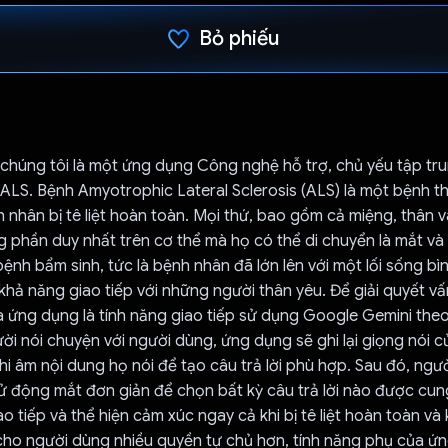
Bỏ phiếu
Đã bình chọn!
chúng tôi là một ứng dụng Công nghệ hỗ trợ, chủ yếu tập tru
ALS. Bệnh Amyotrophic Lateral Sclerosis (ALS) là một bệnh t
h nhân bị tê liệt hoàn toàn. Mọi thứ, bao gồm cả miệng, thân 
ững phần duy nhất trên cơ thể mà họ có thể di chuyển là mắt v
bệnh bẩm sinh, tức là bệnh nhân đã lớn lên với một lối sống b
khả năng giao tiếp với những người thân yêu. Để giải quyết vấn
a ứng dụng là tính năng giao tiếp sử dụng Google Gemini the
ười nói chuyện với người dùng, ứng dụng sẽ ghi lại giọng nói c
i âm nội dung họ nói để tạo câu trả lời phù hợp. Sau đó, ngư
 động mắt đơn giản để chọn bất kỳ câu trả lời nào được cun
o tiếp và thể hiện cảm xúc ngay cả khi bị tê liệt hoàn toàn và
ho người dùng nhiều quyền tự chủ hơn, tính năng phụ của ứn