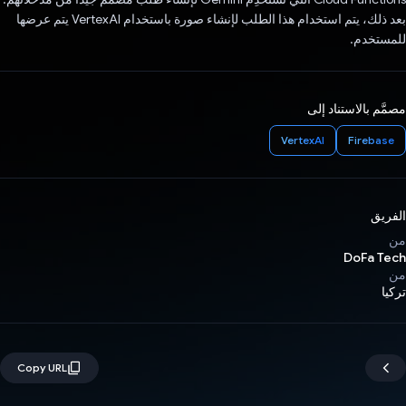
بعد ذلك، يتم استخدام هذا الطلب لإنشاء صورة باستخدام VertexAI يتم عرضها
للمستخدم.
مصمَّم بالاستناد إلى
VertexAI
Firebase
الفريق
من
DoFa Tech
من
تركيا