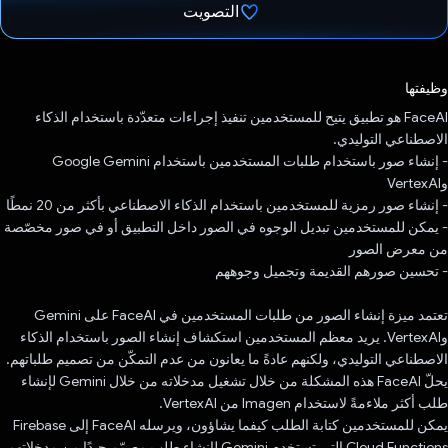
التصويت
تم التصويت.
وظيفتها
‫FaceAI هو تطبيق يتيح للمستخدمين تنفيذ إجراءات متعدّدة باستخدام الذكاء
الاصطناعي التوليدي.
- إنشاء صور باستخدام طلبات المستخدمين باستخدام Google Gemini
وVertexAI
- إنشاء صور رمزية للمستخدمين باستخدام الذكاء الاصطناعي بأكثر من 20 نمطًا
- يمكن للمستخدمين تبديل الوجوه في الصور داخل التطبيق أو في صور مخصّصة
من معرض الصور
- تحسين صورهم القديمة وتجميل وجوههم
تعتمد ميزة إنشاء الصور من طلبات المستخدمين في FaceAI على Gemini
وVertexAI. يريد معظم المستخدمين استكشاف إنشاء الصور باستخدام الذكاء
الاصطناعي التوليدي، ولكنهم عادةً ما يعانون من عدم التمكّن من تصميم طلباتهم.
يحلّ FaceAI هذه المشكلة من خلال تشغيل مدخلاته من خلال Gemini لإنشاء
طلب أكثر ملاءمةً لاستخدام Imagen من VertexAI.
يمكن للمستخدمين كتابة الطلب كيفما يشاؤون، ويرسله FaceAI إلى Firebase
Cloud Functions التي تستخدِم Gemini لإنشاء طلب مصمّم جيدًا من مدخلاتهم.