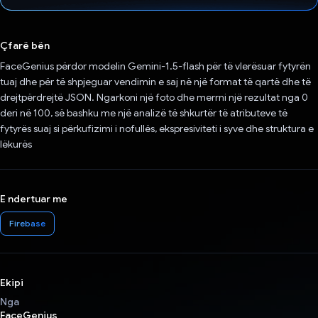
Votuar!
Çfarë bën
FaceGenius përdor modelin Gemini-1.5-flash për të vlerësuar fytyrën
tuaj dhe për të shpjeguar vendimin e saj në një format të qartë dhe të
drejtpërdrejtë JSON. Ngarkoni një foto dhe merrni një rezultat nga 0
deri në 100, së bashku me një analizë të shkurtër të atributeve të
fytyrës suaj si përkufizimi i nofullës, ekspresiviteti i syve dhe struktura e
lëkurës
E ndertuar me
Firebase
Ekipi
Nga
FaceGenius