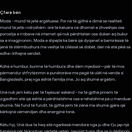
Votuar!
Çfarë bën
Moda - mund të jetë argëtuese. Por ne të gjithë e dimë se realiteti
mund të jetë i ndryshëm: orë të kaluara në dhomat e zhveshjes ose
porositja e rrobave në internet që nuk përshtaten ose duken aq bukur
sa e imagjinonim. Moda e shpejtë ka bërë që dyqanet e bamirësisë të
jenë të stërmbushura me veshje të cilësisë së dobët, deri në atë pikë sa
edhe i kthejnë sendet.
Kohë e humbur, burime të humbura dhe dëm mjedisor—për të mos
përmendur shfrytëzimin e punëtorëve me pagë të ulët në vende si
Bangladeshi, prej nga është familja ime. Jo aq shumë argëtim.
Unë nuk jam këtu për të fajësuar askënd - ne të gjithë priremi të
zgjedhim atë që është e përshtatshme ose e rehatshme pa u menduar
shumë. Në fund të fundit, të gjithë jemi të zënë me shumë gjëra që
kërkojnë vëmendjen dhe energjinë tonë.
Këtu hyj. Unë dua ta heq atë ngarkesë mendore nga ju dhe t'ju jap një
hapësirë ​​për të kuptuar vërtetë veten, nevojat tuaja dhe se si dëshironi