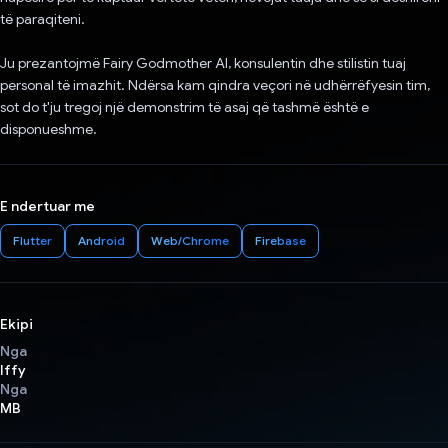
të paraqiteni.
Ju prezantojmë Fairy Godmother AI, konsulentin dhe stilistin tuaj
personal të imazhit. Ndërsa kam qindra veçori në udhërrëfyesin tim,
sot do t'ju tregoj një demonstrim të asaj që tashmë është e
disponueshme.
E ndertuar me
Flutter
Android
Web/Chrome
Firebase
Ekipi
Nga
Iffy
Nga
MB