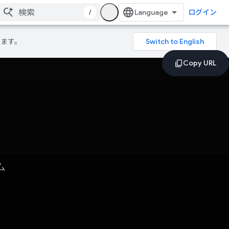
/
ログイン
ります。
ム