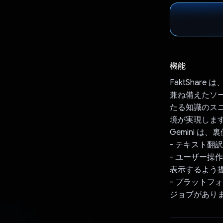
機能
FaktSha
兼ね備えたソ
たる知識のス
境が実現しま
Gemini 
- テキスト翻訳
- ユーザー操
表示するよう
- プラットフ
ジョブがあり