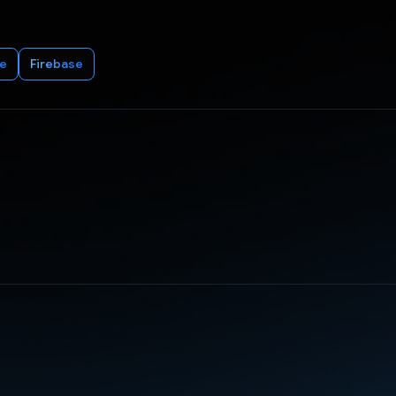
e
Firebase