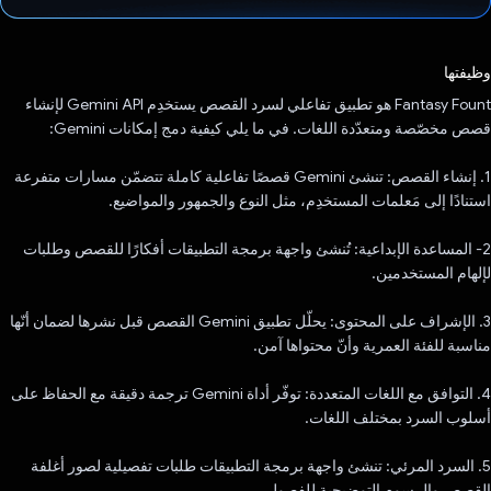
تم التصويت.
وظيفتها
‫Fantasy Fount هو تطبيق تفاعلي لسرد القصص يستخدِم Gemini API لإنشاء
قصص مخصّصة ومتعدّدة اللغات. في ما يلي كيفية دمج إمكانات Gemini:
1. إنشاء القصص: تنشئ Gemini قصصًا تفاعلية كاملة تتضمّن مسارات متفرعة
استنادًا إلى مَعلمات المستخدِم، مثل النوع والجمهور والمواضيع.
2- المساعدة الإبداعية: تُنشئ واجهة برمجة التطبيقات أفكارًا للقصص وطلبات
لإلهام المستخدمين.
3. الإشراف على المحتوى: يحلّل تطبيق Gemini القصص قبل نشرها لضمان أنّها
مناسبة للفئة العمرية وأنّ محتواها آمن.
4. التوافق مع اللغات المتعددة: توفّر أداة Gemini ترجمة دقيقة مع الحفاظ على
أسلوب السرد بمختلف اللغات.
5. السرد المرئي: تنشئ واجهة برمجة التطبيقات طلبات تفصيلية لصور أغلفة
القصص والرسوم التوضيحية للفصول.