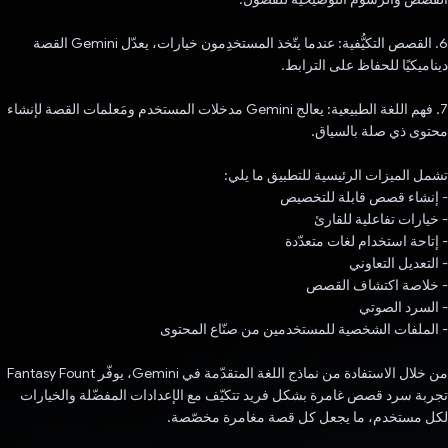
6. القصص التكيُّفية: عندما يتّخذ المستخدِمون خيارات، يعدّل Gemini القصة
ديناميكيًا للحفاظ على الترابط.
7. فهم اللغة الطبيعية: يعالج Gemini مدخلات المستخدم ومَعلمات القصة لإنشاء
محتوى ذي صلة بالسياق.
تشمل الميزات الرئيسية للتطبيق ما يلي:
- إنشاء قصص قابلة للتخصيص
- خيارات تفاعلية للقارئ
- إتاحة استخدام لغات متعدّدة
- التعديل التعاوني
- خلاصة اكتشاف القصص
- السرد الصوتي
- الملفات الشخصية للمستخدمين من صنّاع المحتوى
من خلال الاستفادة من نماذج اللغة المتقدّمة في Gemini، يوفّر Fantasy Fount
تجربة سرد قصص غامرة بشكل فريد تتكيّف مع الإعدادات المفضّلة والخيارات
لكل مستخدم، ما يجعل كل قصة مغامرة مخصّصة.