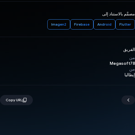
مصمَّم بالاستناد إلى
Imagen2
Firebase
Android
Flutter
الفريق
من
Megasoft78
من
إيطاليا