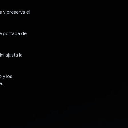
s y preserva el
de portada de
i ajusta la
 y los
e.