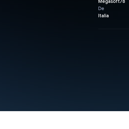
Megasoft78
De
Italia