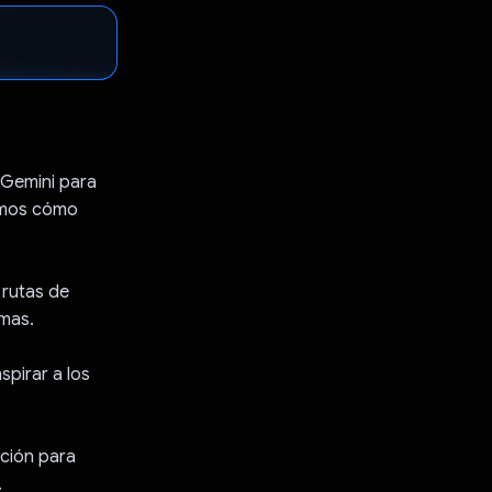
 Gemini para
camos cómo
 rutas de
emas.
spirar a los
ación para
.