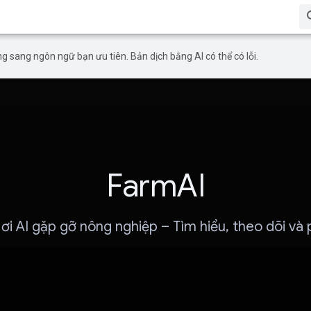
g sang ngôn ngữ bạn ưu tiên. Bản dịch bằng AI có thể có lỗi.
FarmAI
ơi AI gặp gỡ nông nghiệp – Tìm hiểu, theo dõi và p