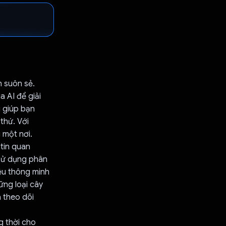
h suôn sẻ.
 AI để giải
 giúp bạn
thứ. Với
 một nơi.
 tin quan
 sử dụng phân
iệu thông minh
ững loại cây
 theo dõi
g thời cho