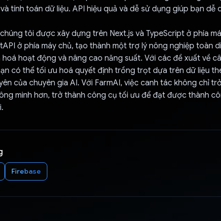
và tính toán dữ liệu. API hiệu quả và dễ sử dụng giúp bạn dễ
húng tôi được xây dựng trên Next.js và TypeScript ở phía m
tAPI ở phía máy chủ, tạo thành một trợ lý nông nghiệp toàn d
n hoá hoạt động và nâng cao năng suất. Với các đề xuất về c
ạn có thể tối ưu hoá quyết định trồng trọt dựa trên dữ liệu th
uyên của chuyên gia AI. Với FarmAI, việc canh tác không chỉ t
ông minh hơn, trở thành công cụ tối ưu để đạt được thành c
.
g
Firebase