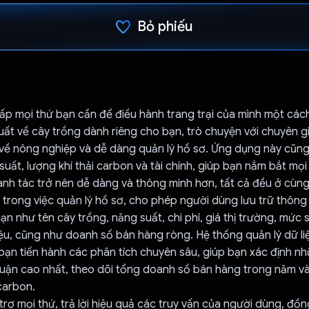
Bỏ phiếu
Đã bình chọn!
p mọi thứ bạn cần để điều hành trang trại của mình một các
ất về cây trồng dành riêng cho bạn, trò chuyện với chuyên gia
về nông nghiệp và dễ dàng quản lý hồ sơ. Ứng dụng này cũng
suất, lượng khí thải carbon và tài chính, giúp bạn nắm bắt mọi 
anh tác trở nên dễ dàng và thông minh hơn, tất cả đều ở cùng
i trong việc quản lý hồ sơ, cho phép người dùng lưu trữ thông
ạn như tên cây trồng, năng suất, chi phí, giá thị trường, mức
iệu, cũng như doanh số bán hàng ròng. Hệ thống quản lý dữ l
ạn tiến hành các phân tích chuyên sâu, giúp bạn xác định nh
huận cao nhất, theo dõi tổng doanh số bán hàng trong năm và
 carbon.
trợ mọi thứ, trả lời hiệu quả các truy vấn của người dùng, đồn