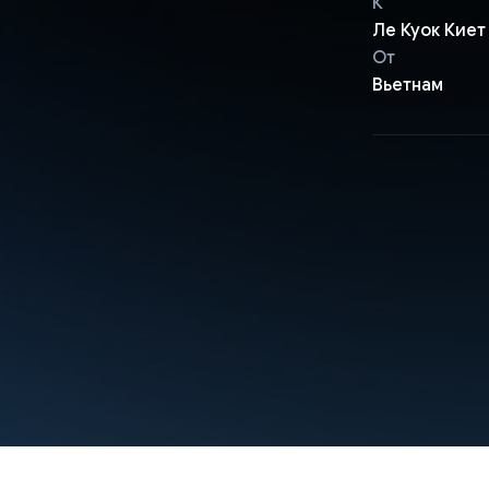
К
Ле Куок Киет
От
Вьетнам