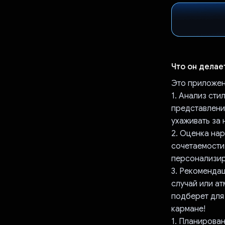
Что он делае
Это приложен
1. Анализ сти
представление
ухаживать за
2. Оценка нар
сочетаемости
персонализир
3. Рекоменда
случай или а
подберет для 
кармане!
1. Планирова