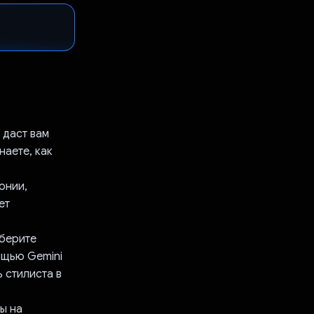
 даст вам
наете, как
онии,
ет
ыберите
ощью Gemini
 стилиста в
ы на