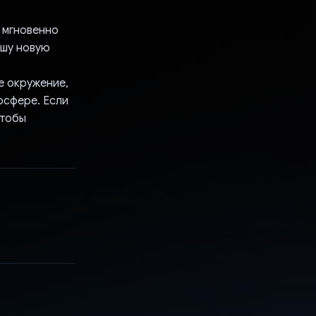
i мгновенно
ашу новую
е окружение,
осфере. Если
чтобы