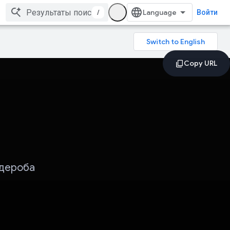
/
Войти
рдероба