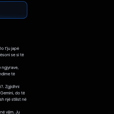
Do t'ju japë
ësoni se si të
e ngjyrave,
andime të
?. Zgjidhni
 Gemini, do të
 një stilist në
në vijim. Ju