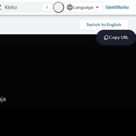
/
Identifikohu
aja