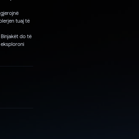
sugjerojnë
erjen tuaj të
 Binjakët do të
 eksploroni