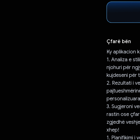
Çfarë bën
Ky aplikacion 
1. Analiza e sti
njohuri për ngj
kujdeseni për t
2. Rezultati i 
pajtueshmërinë
personalizuara
3. Sugjeroni ve
rastin ose çfa
zgjedhë veshjet
xhep!
1. Planifikimi i