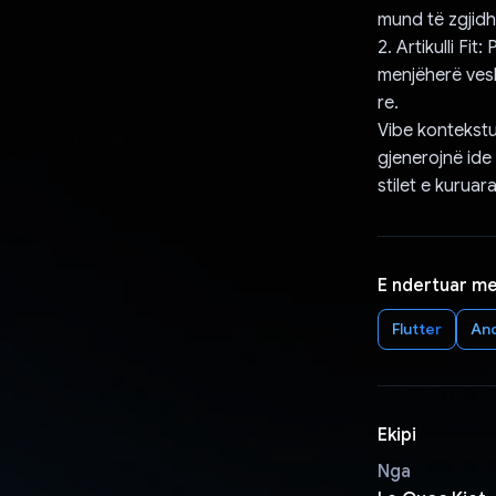
mund të zgjidhn
2. Artikulli Fit
menjëherë vesh
re.
Vibe kontekstu
gjenerojnë ide
stilet e kuruar
E ndertuar m
Flutter
An
Ekipi
Nga