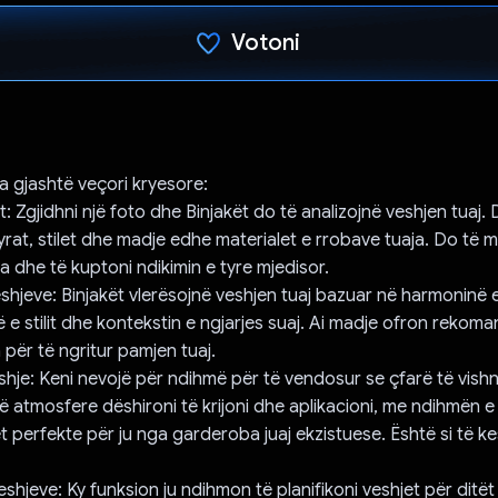
Votoni
Votuar!
ka gjashtë veçori kryesore:
lit: Zgjidhni një foto dhe Binjakët do të analizojnë veshjen tuaj. 
yrat, stilet dhe madje edhe materialet e rrobave tuaja. Do të m
a dhe të kuptoni ndikimin e tyre mjedisor.
veshjeve: Binjakët vlerësojnë veshjen tuaj bazuar në harmoninë 
 e stilit dhe kontekstin e ngjarjes suaj. Ai madje ofron rekom
 për të ngritur pamjen tuaj.
shje: Keni nevojë për ndihmë për të vendosur se çfarë të vishni
rë atmosfere dëshironi të krijoni dhe aplikacioni, me ndihmën e
 perfekte për ju nga garderoba juaj ekzistuese. Është si të kesh
 veshjeve: Ky funksion ju ndihmon të planifikoni veshjet për ditët 