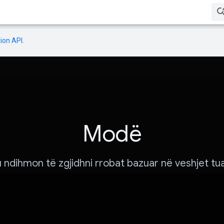
ion API
.
Modë
 ndihmon të zgjidhni rrobat bazuar në veshjet tu