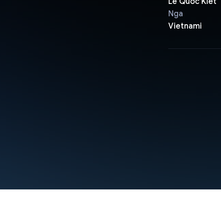
Le Quoc Kiet
Nga
Vietnami