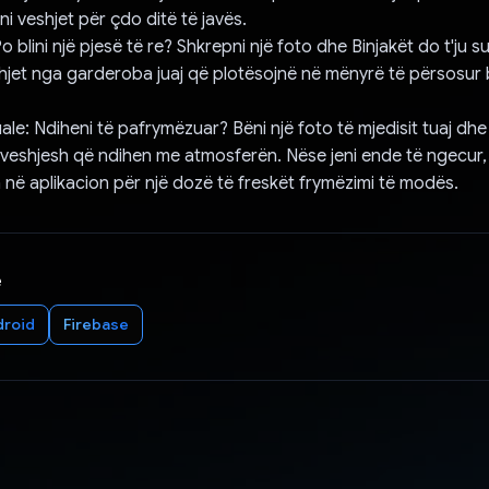
i veshjet për çdo ditë të javës.
: Po blini një pjesë të re? Shkrepni një foto dhe Binjakët do t'ju 
jet nga garderoba juaj që plotësojnë në mënyrë të përsosur bl
ale: Ndiheni të pafrymëzuar? Bëni një foto të mjedisit tuaj dhe
 veshjesh që ndihen me atmosferën. Nëse jeni ende të ngecur,
a në aplikacion për një dozë të freskët frymëzimi të modës.
e
droid
Firebase