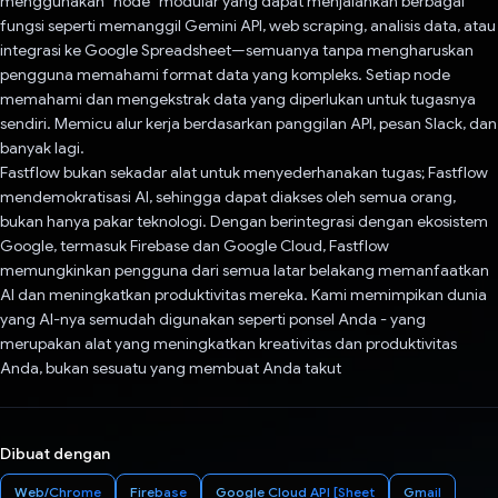
menggunakan "node" modular yang dapat menjalankan berbagai
fungsi seperti memanggil Gemini API, web scraping, analisis data, atau
integrasi ke Google Spreadsheet—semuanya tanpa mengharuskan
pengguna memahami format data yang kompleks. Setiap node
memahami dan mengekstrak data yang diperlukan untuk tugasnya
sendiri. Memicu alur kerja berdasarkan panggilan API, pesan Slack, dan
banyak lagi.
Fastflow bukan sekadar alat untuk menyederhanakan tugas; Fastflow
mendemokratisasi AI, sehingga dapat diakses oleh semua orang,
bukan hanya pakar teknologi. Dengan berintegrasi dengan ekosistem
Google, termasuk Firebase dan Google Cloud, Fastflow
memungkinkan pengguna dari semua latar belakang memanfaatkan
AI dan meningkatkan produktivitas mereka. Kami memimpikan dunia
yang AI-nya semudah digunakan seperti ponsel Anda - yang
merupakan alat yang meningkatkan kreativitas dan produktivitas
Anda, bukan sesuatu yang membuat Anda takut
Dibuat dengan
Web/Chrome
Firebase
Google Cloud API [Sheet
Gmail