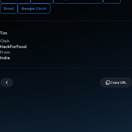
Drive]
Google OAuth
Tim
Oleh
HackForFood
From
India