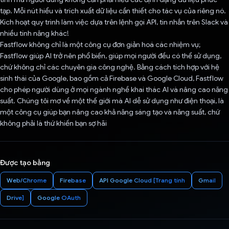
tạp. Mỗi nút hiểu và trích xuất dữ liệu cần thiết cho tác vụ của riêng nó.
Kích hoạt quy trình làm việc dựa trên lệnh gọi API, tin nhắn trên Slack và
nhiều tính năng khác!
Fastflow không chỉ là một công cụ đơn giản hoá các nhiệm vụ;
Fastflow giúp AI trở nên phổ biến, giúp mọi người đều có thể sử dụng,
chứ không chỉ các chuyên gia công nghệ. Bằng cách tích hợp với hệ
sinh thái của Google, bao gồm cả Firebase và Google Cloud, Fastflow
cho phép người dùng ở mọi ngành nghề khai thác AI và nâng cao năng
suất. Chúng tôi mơ về một thế giới mà AI dễ sử dụng như điện thoại, là
một công cụ giúp bạn nâng cao khả năng sáng tạo và năng suất, chứ
không phải là thứ khiến bạn sợ hãi
Được tạo bằng
Web/Chrome
Firebase
API Google Cloud [Trang tính
Gmail
Drive]
Google OAuth