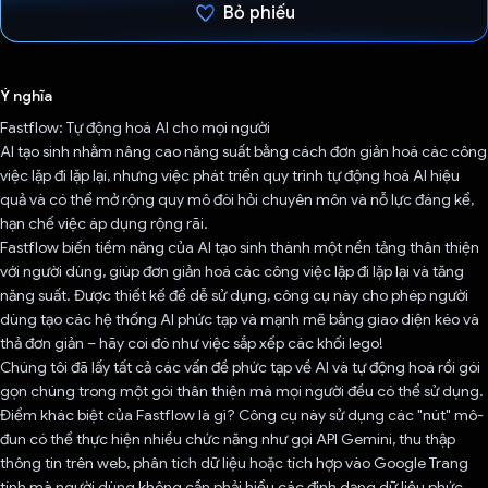
Bỏ phiếu
Đã bình chọn!
Ý nghĩa
Fastflow: Tự động hoá AI cho mọi người
AI tạo sinh nhằm nâng cao năng suất bằng cách đơn giản hoá các công
việc lặp đi lặp lại, nhưng việc phát triển quy trình tự động hoá AI hiệu
quả và có thể mở rộng quy mô đòi hỏi chuyên môn và nỗ lực đáng kể,
hạn chế việc áp dụng rộng rãi.
Fastflow biến tiềm năng của AI tạo sinh thành một nền tảng thân thiện
với người dùng, giúp đơn giản hoá các công việc lặp đi lặp lại và tăng
năng suất. Được thiết kế để dễ sử dụng, công cụ này cho phép người
dùng tạo các hệ thống AI phức tạp và mạnh mẽ bằng giao diện kéo và
thả đơn giản – hãy coi đó như việc sắp xếp các khối lego!
Chúng tôi đã lấy tất cả các vấn đề phức tạp về AI và tự động hoá rồi gói
gọn chúng trong một gói thân thiện mà mọi người đều có thể sử dụng.
Điểm khác biệt của Fastflow là gì? Công cụ này sử dụng các "nút" mô-
đun có thể thực hiện nhiều chức năng như gọi API Gemini, thu thập
thông tin trên web, phân tích dữ liệu hoặc tích hợp vào Google Trang
tính mà người dùng không cần phải hiểu các định dạng dữ liệu phức