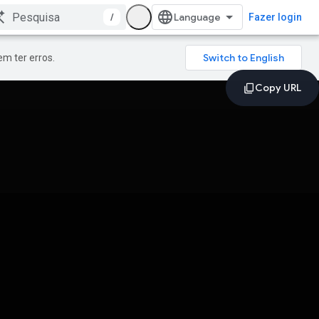
/
Fazer login
m ter erros.