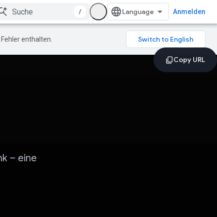
/
Anmelden
Fehler enthalten.
nk – eine