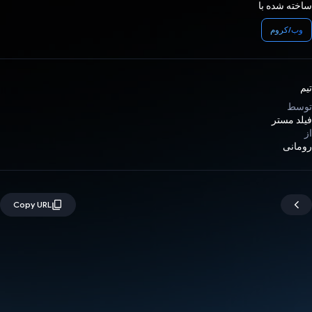
ساخته شده با
وب/کروم
تیم
توسط
فیلد مستر
از
رومانی