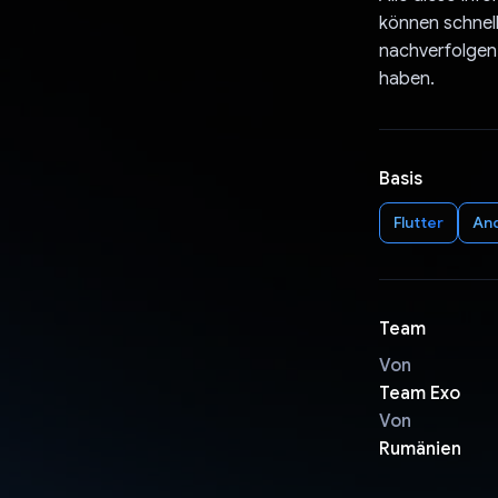
können schnel
nachverfolgen
haben.
Basis
Flutter
An
Team
Von
Team Exo
Von
Rumänien