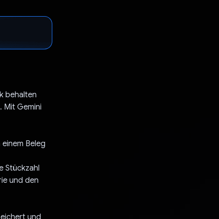
ck behalten
. Mit Gemini
n einem Beleg
e Stückzahl
rie und den
peichert und