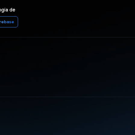
ogía de
irebase