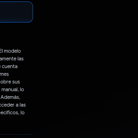
 El modelo
camente las
e cuenta
rmes
sobre sus
 manual, lo
. Además,
cceder a las
ecíficos, lo