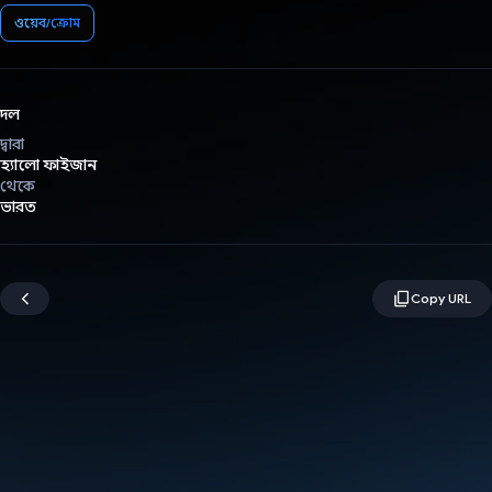
ওয়েব/ক্রোম
দল
দ্বারা
হ্যালো ফাইজান
থেকে
ভারত