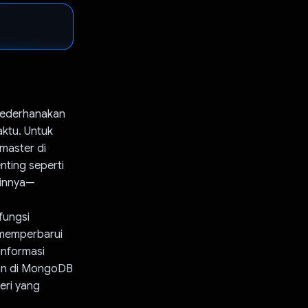
nyederhanakan
aktu. Untuk
master di
nting seperti
ainnya—
fungsi
 memperbarui
informasi
pan di MongoDB
eri yang