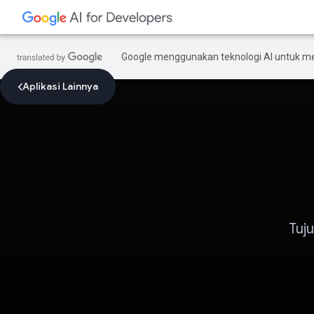
Google menggunakan teknologi AI untuk m
Aplikasi Lainnya
Tuj