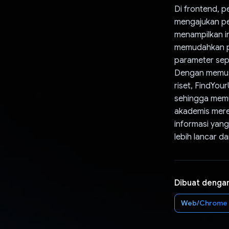
Di frontend, p
mengajukan per
menampilkan in
memudahkan p
parameter sepe
Dengan memusa
riset, FindYo
sehingga mem
akademis mere
informasi yang
lebih lancar d
Dibuat denga
Web/Chrome