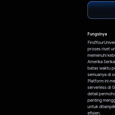
Fungsinya
FindYourUnive
proses riset u
memenuhi kebu
Amerika Serika
batas waktu p
semuanya di s
Platform ini 
serverless di
detail permoh
penting mengg
untuk ditampi
efisien.