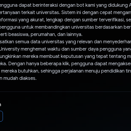
engguna dapat berinteraksi dengan bot kami yang didukung A
tanyaan terkait universitas. Sistem ini dengan cepat mengam
formasi yang akurat, lengkap dengan sumber terverifikasi, s
engguna untuk membandingkan universitas berdasarkan ber
rti beasiswa, perumahan, dan lainnya.
tkan semua data universitas yang relevan dan menyederha
urUniversity menghemat waktu dan sumber daya pengguna yan
ungkinkan mereka membuat keputusan yang tepat tentang 
ka. Dengan hanya beberapa klik, pengguna dapat mengaks
 mereka butuhkan, sehingga perjalanan menuju pendidikan tin
an mudah diakses.
n