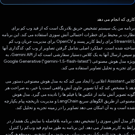
رای داد!
کاری که انجام می دهد
برنامه من یک سیستم تشخیص حریق بلادرنگ است که از فید وب کم برای
نظارت بر محیط برای خطرات احتمالی آتش سوزی استفاده می کند. این برنامه
با Streamlit برای رابط کاربر پسند و OpenCV برای مدیریت جریان وب کم
ساخته شده است. عملکرد اصلی شامل گرفتن تصاویر از وب کم، کدگذاری آنها
و سپس ارسال آنها به یک کلاس دستیار سفارشی است که از Gemini API، به
ویژه مدل هوش مصنوعی Google Generative ("gemini-1.5-flash-latest")
برای تجزیه و تحلیل تصاویر استفاده می کند.
کلاس Assistant اعلانی را ایجاد می کند که به مدل هوش مصنوعی دستور می
دهد تا مشخص کند که آیا تصویر حاوی آتش واقعی است یا خیر، به صراحت هر
گونه تصویر آتش مانند از عکس ها یا فیلم ها را نادیده می گیرد. مدل هوش
مصنوعی از طریق الگوهای سریع LangChain و مدیریت تاریخچه پیام یکپارچه
شده است و به آن امکان می دهد تصاویر را در زمینه تجزیه و تحلیل کند.
اگر مدل آتش سوزی را تشخیص دهد، برنامه بلافاصله با نمایش یک هشدار در
رابط به کاربر هشدار می دهد. این برنامه به طور مداوم فید وب‌کم را کنترل
می‌کند، هر چند ثانیه یکبار به‌روزرسانی می‌شود، و از تشخیص به‌موقع هرگونه