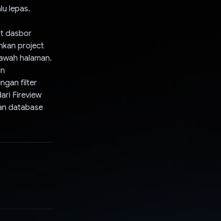
lu lepas.
at dasbor
hkan project
 bawah halaman.
an
gan filter
ari Fireview
gan database