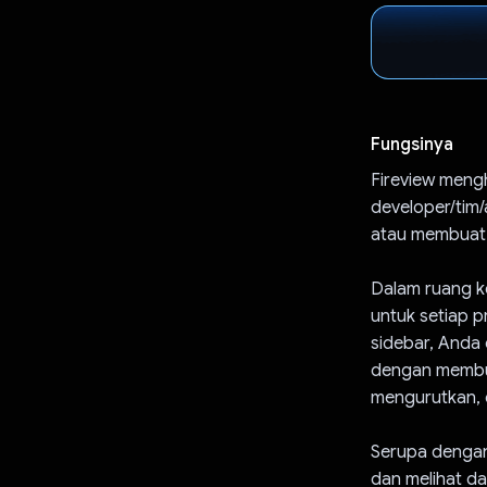
Fungsinya
Fireview meng
developer/tim/
atau membuat 
Dalam ruang k
untuk setiap p
sidebar, Anda
dengan membua
mengurutkan, d
Serupa denga
dan melihat d