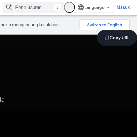
/
Masuk
mungkin mengandung kesalahan.
da