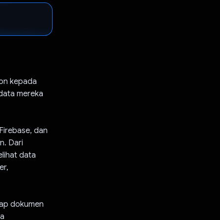
ion kepada
 data mereka
Firebase, dan
n. Dari
lihat data
er,
iap dokumen
da