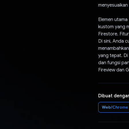
menyesuaikan t
Elemen utama 
kustom yang m
Firestore. Fit
Di sini, Anda 
menambahkan b
yang tepat. Di 
dan fungsi pan
Fireview dan G
Dibuat denga
Web/Chrome