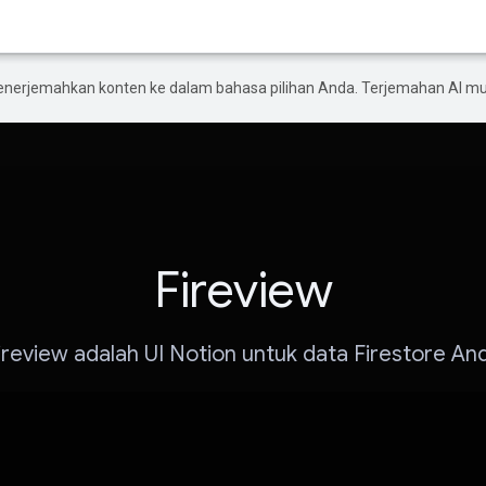
enerjemahkan konten ke dalam bahasa pilihan Anda. Terjemahan AI 
Fireview
ireview adalah UI Notion untuk data Firestore An