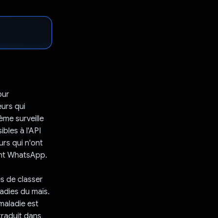
our
eurs qui
ème surveille
bles à l'API
rs qui n'ont
ment WhatsApp.
s de classer
adies du maïs.
maladie est
traduit dans