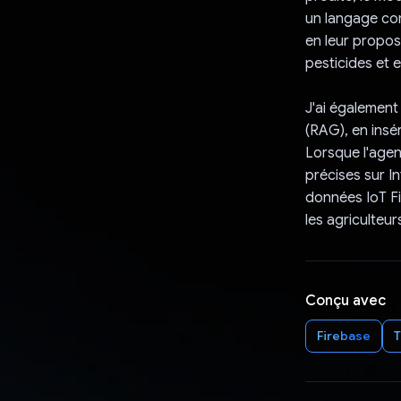
un langage com
en leur proposa
pesticides et 
J'ai égalemen
(RAG), en insé
Lorsque l'agen
précises sur I
données IoT F
les agriculteur
Conçu avec
Firebase
T