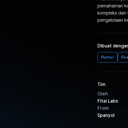
pemahaman kon
kompleks dan 
pengelolaan ke
Dibuat denga
Flutter
Fir
Tim
Oleh
Fitai Labs
From
Spanyol