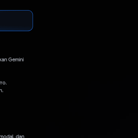
tkan Gemini
ro.
h.
imodal, dan