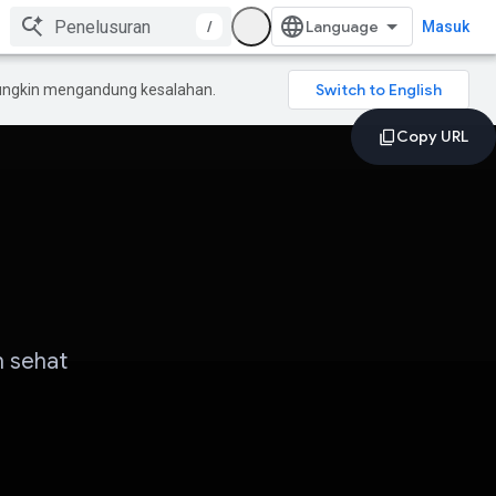
/
Masuk
mungkin mengandung kesalahan.
h sehat