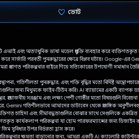
ভোট
ভোট দিয়েছেন!
এআই এবং অত্যাধুনিক ভাষা মডেল প্রযুক্তি ব্যবহার করে ব্যক্তিগতকৃত ব
রদান করে সার্জারি পরবর্তী পুনরুদ্ধারের ক্ষেত্রে বিপ্লব ঘটায়। Google-এর G
মরা প্রথাগত পরিকল্পনার বাইরে গিয়ে সত্যিকারের উপযোগী সমাধান ত
্থাপনা, গতিশীলতা পুনরুদ্ধার, এবং শক্তি বৃদ্ধির মতো নির্দিষ্ট অস্ত্রোপচা
্ষ্যগুলির জন্য মিথুনকে ফাইন-টিউন করি। AI ব্যায়ামের একটি ব্যাপক ড
তর, প্রয়োজনীয় সরঞ্জাম এবং লক্ষ্য পেশী গোষ্ঠীর মতো বিষয়গুলি বিবেচন
ে, Gemini গতিশীলভাবে আমাদের ডাটাবেস থেকে প্রাসঙ্গিক অনুশীলনগুল
ক্তিগত চাহিদা এবং সীমাবদ্ধতাগুলির বোঝার সাথে সেগুলিকে একত্র
িগতকৃত কার্যকলাপ পরিকল্পনা যা হোম পারফরম্যান্সের জন্য ডিজাইন ক
া জিম সুবিধার উপর নির্ভরতা হ্রাস করে।
রিকল্পনার ক্ষমতা বাড়ানোর জন্য, আমরা একটি AI ক্যালোরি কাউন্টা