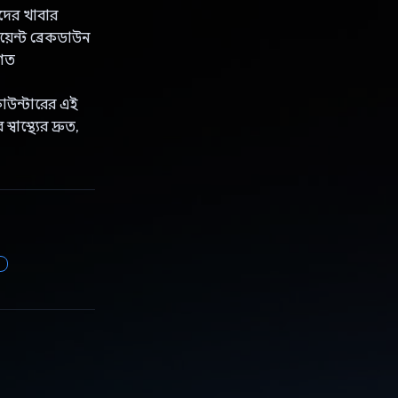
াদের খাবার
়েন্ট ব্রেকডাউন
াগত
াউন্টারের এই
াস্থ্যের দ্রুত,