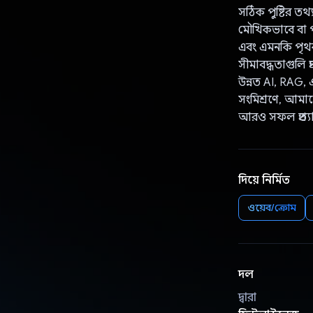
সঠিক পুষ্টির তথ
মৌখিকভাবে বা পা
এবং এমনকি পৃথক 
সীমাবদ্ধতাগুলি প
উন্নত AI, RAG,
সংমিশ্রণে, আমাদে
আরও সফল প্রত্যাবর
দিয়ে নির্মিত
ওয়েব/ক্রোম
দল
দ্বারা