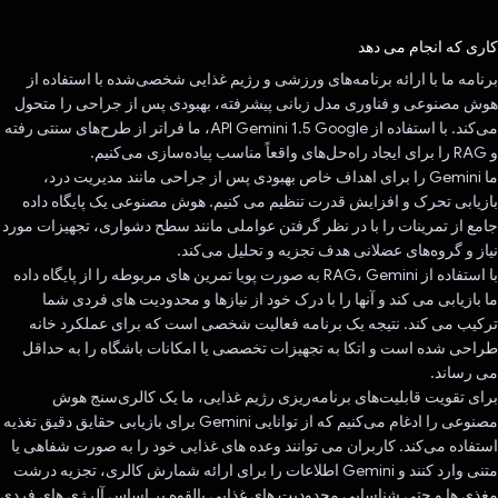
رای داد!
کاری که انجام می دهد
برنامه ما با ارائه برنامه‌های ورزشی و رژیم غذایی شخصی‌شده با استفاده از
هوش مصنوعی و فناوری مدل زبانی پیشرفته، بهبودی پس از جراحی را متحول
می‌کند. با استفاده از API Gemini 1.5 Google، ما فراتر از طرح‌های سنتی رفته
و RAG را برای ایجاد راه‌حل‌های واقعاً مناسب پیاده‌سازی می‌کنیم.
ما Gemini را برای اهداف خاص بهبودی پس از جراحی مانند مدیریت درد،
بازیابی تحرک و افزایش قدرت تنظیم می کنیم. هوش مصنوعی یک پایگاه داده
جامع از تمرینات را با در نظر گرفتن عواملی مانند سطح دشواری، تجهیزات مورد
نیاز و گروه‌های عضلانی هدف تجزیه و تحلیل می‌کند.
با استفاده از RAG، Gemini به صورت پویا تمرین های مربوطه را از پایگاه داده
ما بازیابی می کند و آنها را با درک خود از نیازها و محدودیت های فردی شما
ترکیب می کند. نتیجه یک برنامه فعالیت شخصی است که برای عملکرد خانه
طراحی شده است و اتکا به تجهیزات تخصصی یا امکانات باشگاه را به حداقل
می رساند.
برای تقویت قابلیت‌های برنامه‌ریزی رژیم غذایی، ما یک کالری‌سنج هوش
مصنوعی را ادغام می‌کنیم که از توانایی Gemini برای بازیابی حقایق دقیق تغذیه
استفاده می‌کند. کاربران می توانند وعده های غذایی خود را به صورت شفاهی یا
متنی وارد کنند و Gemini اطلاعات را برای ارائه شمارش کالری، تجزیه درشت
مغذی ها و حتی شناسایی محدودیت های غذایی بالقوه بر اساس آلرژی های فردی