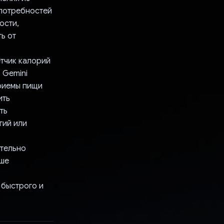
 потребностей
ости,
ь от
етчик калорий
 Gemini
приемы пищи
ить
ть
гий или
ательно
аше
,
 быстрого и