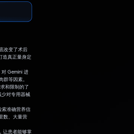
彻底改变了术后
 来打造真正量身定
emini 进
肌肉群等因素。
需求和限制的了
减少对专用器械
 检索准确营养信
路里数、大量营
器，让患者能够掌