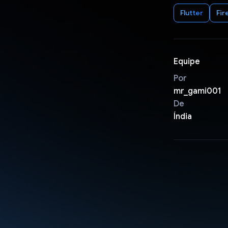
Flutter
Fir
Equipe
Por
mr_gami001
De
Índia