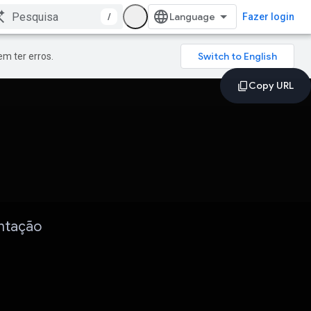
/
Fazer login
m ter erros.
entação