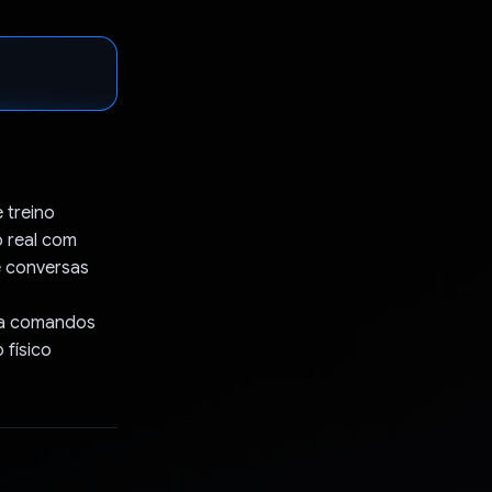
 treino
o real com
e conversas
 a comandos
 físico