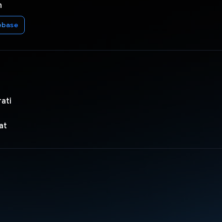
n
ebase
ati
at