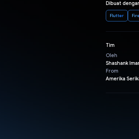
Dibuat denga
Flutter
Fir
Tim
Oleh
Shashank Imar
From
Amerika Serik