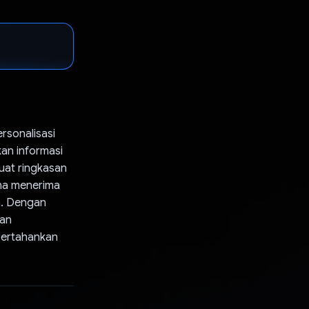
rsonalisasi
n informasi
at ringkasan
una menerima
a. Dengan
gan
pertahankan