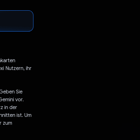
nkarten
xi Nutzern, ihr
 Geben Sie
emini vor.
z in der
nitten ist. Um
er zum