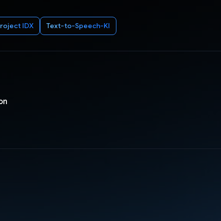
roject IDX
Text-to-Speech-KI
on