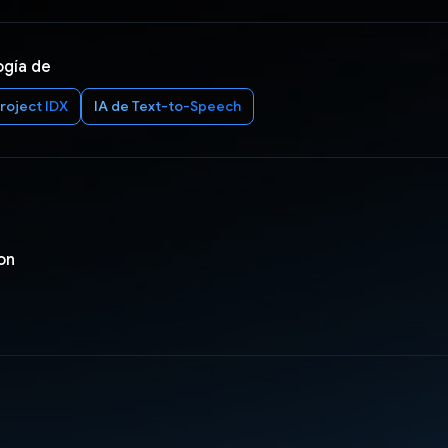
ogía de
roject IDX
IA de Text-to-Speech
on