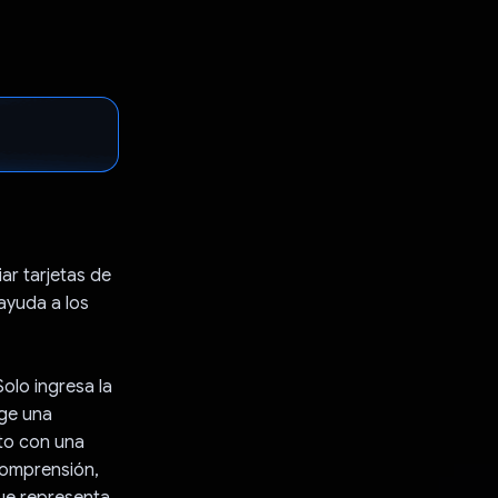
ar tarjetas de
 ayuda a los
Solo ingresa la
ige una
nto con una
comprensión,
ue representa