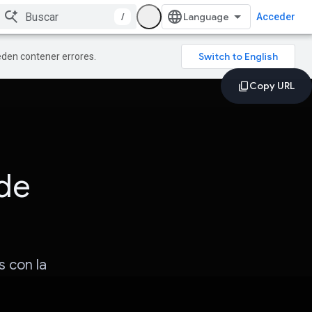
/
Acceder
ueden contener errores.
 de
s con la