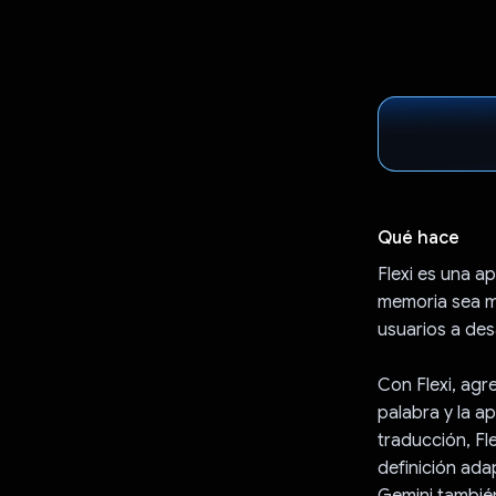
Qué hace
Flexi es una a
memoria sea más
usuarios a des
Con Flexi, agr
palabra y la a
traducción, Fl
definición ada
Gemini tambié