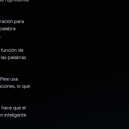
oración para
 palabra
.
n función de
 las palabras
Flexi usa
aciones, lo que
e hace que el
n inteligente