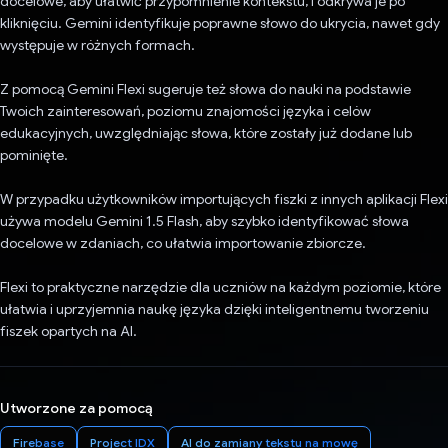
docelowe, aby ułatwić przypomnienie kontekstu, i odkrywa je po
kliknięciu. Gemini identyfikuje poprawne słowo do ukrycia, nawet gdy
występuje w różnych formach.
Z pomocą Gemini Flexi sugeruje też słowa do nauki na podstawie
Twoich zainteresowań, poziomu znajomości języka i celów
edukacyjnych, uwzględniając słowa, które zostały już dodane lub
pominięte.
W przypadku użytkowników importujących fiszki z innych aplikacji Flexi
używa modelu Gemini 1.5 Flash, aby szybko identyfikować słowa
docelowe w zdaniach, co ułatwia importowanie zbiorcze.
Flexi to praktyczne narzędzie dla uczniów na każdym poziomie, które
ułatwia i uprzyjemnia naukę języka dzięki inteligentnemu tworzeniu
fiszek opartych na AI.
Utworzone za pomocą
Firebase
Project IDX
AI do zamiany tekstu na mowę