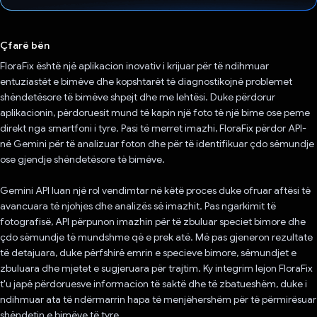
Votuar!
Çfarë bën
FloraFix është një aplikacion inovativ i krijuar për të ndihmuar
entuziastët e bimëve dhe kopshtarët të diagnostikojnë problemet
shëndetësore të bimëve shpejt dhe me lehtësi. Duke përdorur
aplikacionin, përdoruesit mund të kapin një foto të një bime ose peme
direkt nga smartfoni i tyre. Pasi të merret imazhi, FloraFix përdor API-
në Gemini për të analizuar foton dhe për të identifikuar çdo sëmundje
ose gjendje shëndetësore të bimëve.
Gemini API luan një rol vendimtar në këtë proces duke ofruar aftësi të
avancuara të njohjes dhe analizës së imazhit. Pas ngarkimit të
fotografisë, API përpunon imazhin për të zbuluar speciet bimore dhe
çdo sëmundje të mundshme që e prek atë. Më pas gjeneron rezultate
të detajuara, duke përfshirë emrin e specieve bimore, sëmundjet e
zbuluara dhe mjetet e sugjeruara për trajtim. Ky integrim lejon FloraFix
t'u japë përdoruesve informacion të saktë dhe të zbatueshëm, duke i
ndihmuar ata të ndërmarrin hapa të menjëhershëm për të përmirësuar
shëndetin e bimëve të tyre.