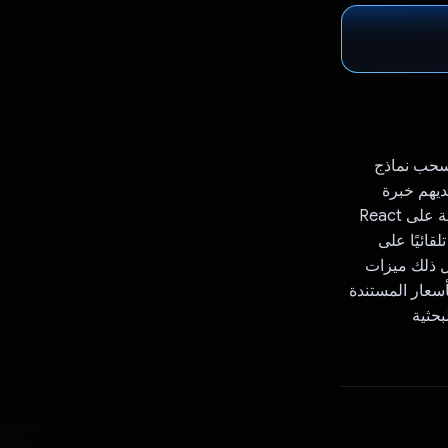
 سحب نماذج
ديهم خبرة
محدودة في البرمجة، ما يتيح لهم إنشاء سير العمل ودمجها ونشرها بسهولة. تعتمد المنصة على React
فية، وتعمل تلقائيًا على
ل ذلك ميزات
أسعار المستندة
بحثية