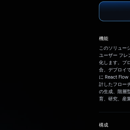
機能
このソリューシ
ユーザー フレ
化します。プ
合、デプロイ
に React F
計したフローチ
の生成、階層
育、研究、産業
構成