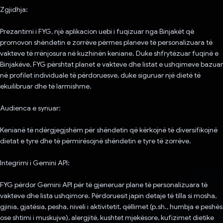
Zgjidhja:
Prezantimi i FYG, një aplikacion uebi i fuqizuar nga Binjakët që
promovon shëndetin e zorrëve përmes planeve të personalizuara të
vakteve të rrënjosura në kuzhinën keniane. Duke shfrytëzuar fuqinë e
Binjakëve, FYG përshtat planet e vakteve dhe listat e ushqimeve bazuar
në profilet individuale të përdoruesve, duke siguruar një dietë të
ekuilibruar dhe të larmishme.
Audienca e synuar:
Kenianë të ndërgjegjshëm për shëndetin që kërkojnë të diversifikojnë
dietat e tyre dhe të përmirësojnë shëndetin e tyre të zorrëve.
Integrimi i Gemini API:
FYG përdor Gemini API për të gjeneruar plane të personalizuara të
vakteve dhe lista ushqimore. Përdoruesit japin detaje të tilla si mosha,
gjinia, gjatësia, pesha, niveli i aktivitetit, qëllimet (p.sh., humbja e peshës
ose shtimi i muskujve), alergjitë, kushtet mjekësore, kufizimet dietike