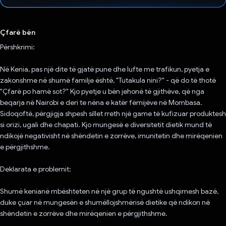
Votuar!
Çfarë bën
Përshkrimi:
Në Kenia, pas një dite të gjatë pune dhe lufte me trafikun, pyetja e
zakonshme në shumë familje është, "Tutakula nini?" - që do të thotë
"Çfarë po hamë sot?" Kjo pyetje u bën jehonë të gjithëve, që nga
beqarja në Nairobi e deri te nëna e katër fëmijëve në Mombasa.
Sidoqoftë, përgjigja shpesh sillet rreth një game të kufizuar produktesh
si orizi, ugali dhe chapati. Kjo mungesë e diversitetit dietik mund të
ndikojë negativisht në shëndetin e zorrëve, imunitetin dhe mirëqenien
e përgjithshme.
Deklarata e problemit:
Shumë kenianë mbështeten në një grup të ngushtë ushqimesh bazë,
duke çuar në mungesën e shumëllojshmërisë dietike që ndikon në
shëndetin e zorrëve dhe mirëqenien e përgjithshme.