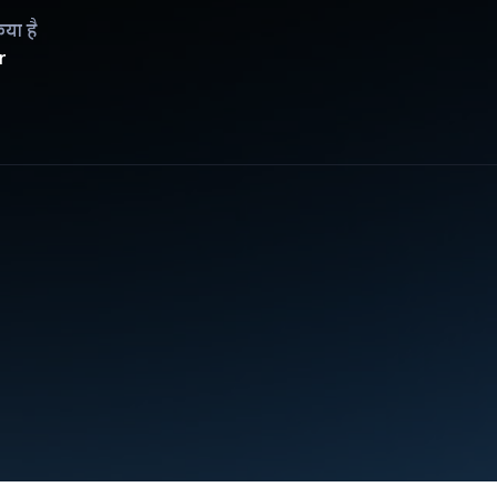
िया है
r