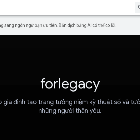
g sang ngôn ngữ bạn ưu tiên. Bản dịch bằng AI có thể có lỗi.
forlegacy
p gia đình tạo trang tưởng niệm kỹ thuật số và tư
những người thân yêu.