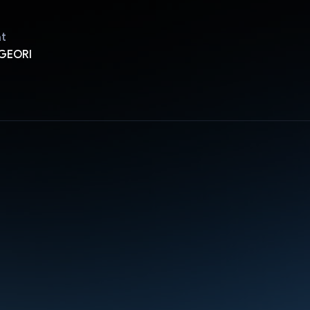
ật
GEORI