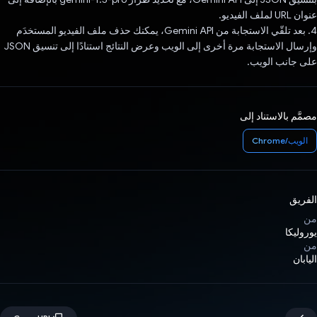
عنوان URL لملف الفيديو.
4. بعد تلقّي الاستجابة من Gemini API، يمكنك حذف ملف الفيديو المستخدَم
وإرسال الاستجابة مرة أخرى إلى الويب وعرض النتائج استنادًا إلى تنسيق JSON
على جانب الويب.
مصمَّم بالاستناد إلى
الويب/Chrome
الفريق
من
يوروليكا
من
اليابان