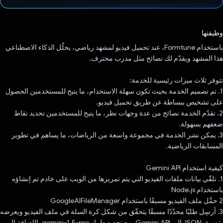
تم التصويت.
وظيفتها
باستخدام Formtune، عند تحميل فيديو لمشهد رياضي، يحلّل الذكاء الاصطناعي
هذا المشهد ويقدّم لك نصائح مثل مدرب محترف.
تتوفر ثلاث ميزات رئيسية للخدمة:
1. تم تصميم الخدمة بحيث تكون سهلة الاستخدام، ما يتيح للمستخدمين الحصول
على تشخيص ببساطة عن طريق تحميل فيديو.
2. تقدّم الخدمة نصائح من عدة وجهات نظر، ما يتيح للمستخدمين تحديد نقاط
ضعفهم بسهولة.
3. يمكن نشر الخدمة في مجموعة واسعة من الرياضات، ما يساهم في تطوير
المسابقات الرياضية.
كيفية استخدام Gemini API
1. تلقّي بيانات ملفات الفيديو التي يتم تمريرها من الويب على خادم تم إنشاؤه
باستخدام Node.js
2 حمِّل ملف الفيديو مسبقًا باستخدام GoogleAIFileManager
3. أرسِل طلبًا محدّدًا مسبقًا يتحقّق من شكل كرة السلة في ملف الفيديو ويعرضه
بتنسيق JSON إلى Gemini API، مع تحديد طراز gemini-1.5-pro بالإضافة إلى