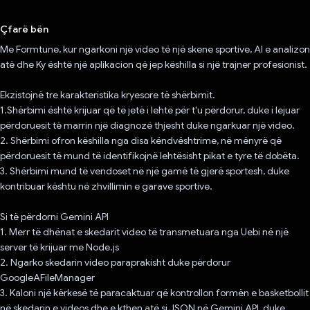
Votuar!
Çfarë bën
Me Formtune, kur ngarkoni një video të një skene sportive, AI e analizon
atë dhe Ky është një aplikacion që jep këshilla si një trajner profesionist.
Ekzistojnë tre karakteristika kryesore të shërbimit.
1.Shërbimi është krijuar që të jetë i lehtë për t'u përdorur, duke i lejuar
përdoruesit të marrin një diagnozë thjesht duke ngarkuar një video.
2. Shërbimi ofron këshilla nga disa këndvështrime, në mënyrë që
përdoruesit të mund të identifikojnë lehtësisht pikat e tyre të dobëta.
3. Shërbimi mund të vendoset në një gamë të gjerë sportesh, duke
kontribuar kështu në zhvillimin e garave sportive.
Si të përdorni Gemini API
1. Merr të dhënat e skedarit video të transmetuara nga Uebi në një
server të krijuar me Node.js
2. Ngarko skedarin video paraprakisht duke përdorur
GoogleAFileManager
3. Kaloni një kërkesë të paracaktuar që kontrollon formën e basketbollit
në skedarin e videos dhe e kthen atë si JSON në Gemini API, duke