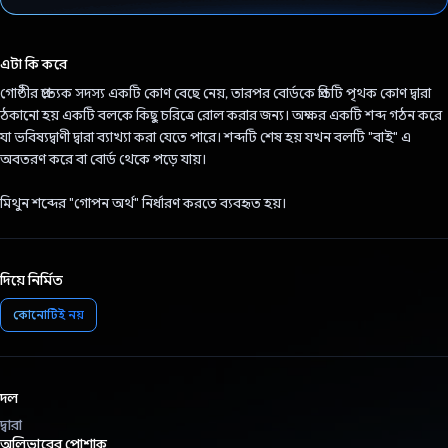
ভোট দিয়েছেন!
এটা কি করে
গোষ্ঠীর প্রত্যেক সদস্য একটি কোণ বেছে নেয়, তারপর বোর্ডকে প্রতিটি পৃথক কোণ দ্বারা
ঠকানো হয় একটি বলকে কিছু চরিত্রে রোল করার জন্য। অক্ষর একটি শব্দ গঠন করে
যা ভবিষ্যদ্বাণী দ্বারা ব্যাখ্যা করা যেতে পারে। শব্দটি শেষ হয় যখন বলটি "বাই" এ
অবতরণ করে বা বোর্ড থেকে পড়ে যায়।
মিথুন শব্দের "গোপন অর্থ" নির্ধারণ করতে ব্যবহৃত হয়।
দিয়ে নির্মিত
কোনোটিই নয়
দল
দ্বারা
অলিভারের পোশাক