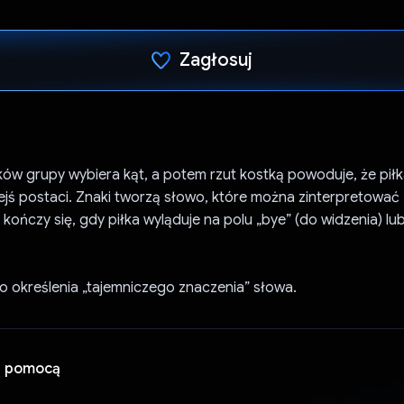
Zagłosuj
Głos oddany
ów grupy wybiera kąt, a potem rzut kostką powoduje, że piłk
iejś postaci. Znaki tworzą słowo, które można zinterpretowa
kończy się, gdy piłka wyląduje na polu „bye” (do widzenia) l
o określenia „tajemniczego znaczenia” słowa.
a pomocą