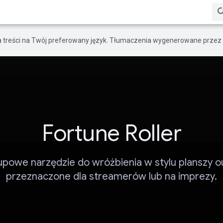
a treści na Twój preferowany język. Tłumaczenia wygenerowane przez 
Fortune Roller
powe narzędzie do wróżbienia w stylu planszy ou
przeznaczone dla streamerów lub na imprezy.