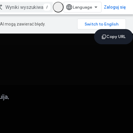
/
Zaloguj się
AI mogą zawierać błędy.
ija,