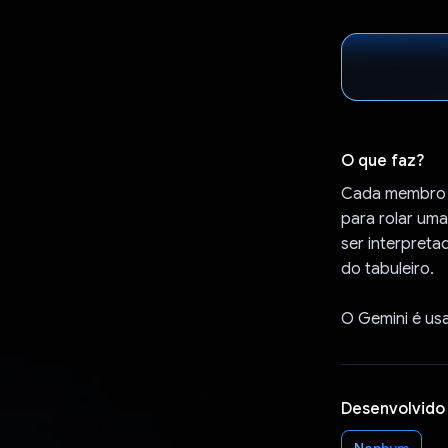
O que faz?
Cada membro d
para rolar um
ser interpreta
do tabuleiro.
O Gemini é usa
Desenvolvido
Nenhum