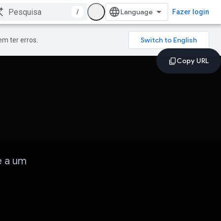
/
Fazer login
m ter erros.
e a um