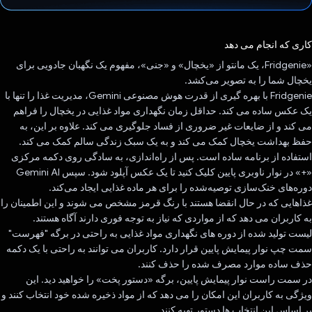
رای داد!
کاری که انجام می دهد
«Fridgenie، یک مانتو از «یخچال» و «جنی»، مفهوم یک نگهبان جادویی برای
یخچال شما را به تصویر می‌کشد.
Fridgenie با بهره گیری از قدرت هوش مصنوعی Gemini، مدیریت غذا را تنها با
یک عکس ساده می کند. حداقل زمان نگهداری مواد غذایی در یخچال را فراهم
می کند و از ضایعات غیر ضروری از فساد جلوگیری می کند. علاوه بر این، به
حفظ بهداشت یخچال کمک می کند و به یک سبک زندگی سالم کمک می کند.
استفاده از برنامه ساده است. پس از راه‌اندازی، به سادگی روی دکمه مرکزی
«+» در نوار ناوبری پایین کلیک کنید تا یک عکس آپلود شود. سپس Gemini AI
دوره‌های خنک‌سازی توصیه‌شده را برای هر ماده غذایی ایجاد می‌کند.
غذاهایی که در حال انقضا هستند با رنگ قرمز مشخص می شوند و این اطمینان را
به کاربران می دهد که از مواردی که نیاز به توجه فوری دارند آگاه هستند.
لیست تولید شده از دوره های نگهداری مواد غذایی به راحتی در برگه "فهرست"
سمت چپ نوار پیمایش پایین قرار دارد. کاربران می توانند به راحتی با یک دکمه
حذف ساده موارد مصرف شده را حذف کنند.
در سمت راست نوار پیمایش پایین، برگه «دستور پخت» را خواهید دید. این
ویژگی به کاربران این امکان را می دهد که از مواد ذخیره شده خود انتخاب کنند و
بر اساس این انتخاب ها دستور تهیه کنند.