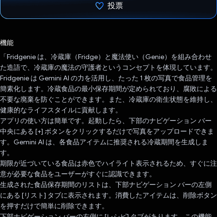
投票
投票済み
機能
「Fridgenie は、冷蔵庫（Fridge）と魔法使い（Genie）を組み合わせ
た造語で、冷蔵庫の魔法の守護者というコンセプトを体現しています。
Fridgenie は Gemini AI の力を活用し、たった 1 枚の写真で食品管理を
簡素化します。冷蔵食品の最小保存期間が定められており、腐敗による
不要な廃棄を防ぐことができます。また、冷蔵庫の衛生状態を維持し、
健康的なライフスタイルに貢献します。
アプリの使い方は簡単です。起動したら、下部のナビゲーション バー
中央にある [+] ボタンをクリックするだけで写真をアップロードできま
す。Gemini AI は、各食品アイテムに推奨される冷蔵期間を生成しま
す。
期限が近づいている食品は赤色でハイライト表示されるため、すぐに注
意が必要な食品をユーザーがすぐに認識できます。
生成された食品保存期間のリストは、下部ナビゲーション バーの左側
にある [リスト] タブに表示されます。消費したアイテムは、削除ボタン
を押すだけで簡単に削除できます。
下部ナビゲーション バーの右側に [レシピ] タブがあります。この機能